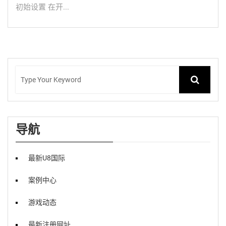
初始设置 在开...
导航
最新U8国际
案例中心
游戏动态
最新注册网址