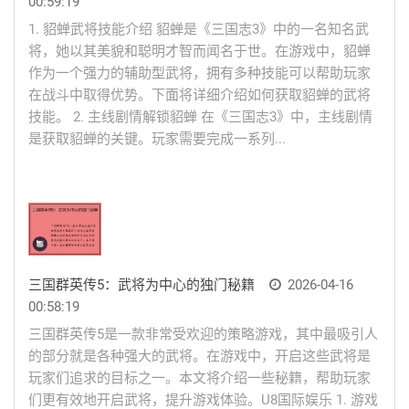
00:59:19
1. 貂蝉武将技能介绍 貂蝉是《三国志3》中的一名知名武
将，她以其美貌和聪明才智而闻名于世。在游戏中，貂蝉
作为一个强力的辅助型武将，拥有多种技能可以帮助玩家
在战斗中取得优势。下面将详细介绍如何获取貂蝉的武将
技能。 2. 主线剧情解锁貂蝉 在《三国志3》中，主线剧情
是获取貂蝉的关键。玩家需要完成一系列...
三国群英传5：武将为中心的独门秘籍
2026-04-16
00:58:19
三国群英传5是一款非常受欢迎的策略游戏，其中最吸引人
的部分就是各种强大的武将。在游戏中，开启这些武将是
玩家们追求的目标之一。本文将介绍一些秘籍，帮助玩家
们更有效地开启武将，提升游戏体验。U8国际娱乐 1. 游戏