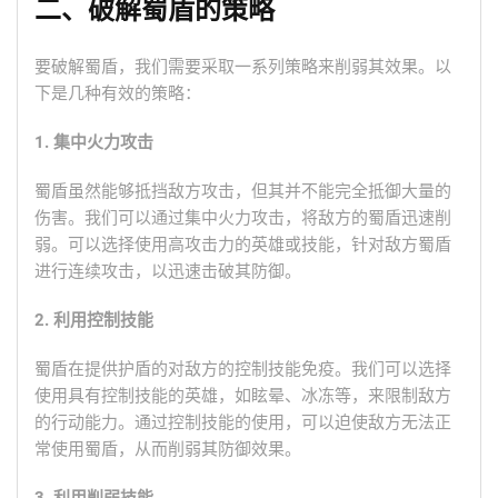
二、破解蜀盾的策略
要破解蜀盾，我们需要采取一系列策略来削弱其效果。以
下是几种有效的策略：
1. 集中火力攻击
蜀盾虽然能够抵挡敌方攻击，但其并不能完全抵御大量的
伤害。我们可以通过集中火力攻击，将敌方的蜀盾迅速削
弱。可以选择使用高攻击力的英雄或技能，针对敌方蜀盾
进行连续攻击，以迅速击破其防御。
2. 利用控制技能
蜀盾在提供护盾的对敌方的控制技能免疫。我们可以选择
使用具有控制技能的英雄，如眩晕、冰冻等，来限制敌方
的行动能力。通过控制技能的使用，可以迫使敌方无法正
常使用蜀盾，从而削弱其防御效果。