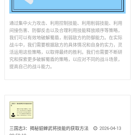
通过集中火力攻击、利用控制技能、利用削弱技能、利用
间接伤害、防御反击以及合理利用技能释放顺序等策略，
我们可以有效地破解蜀盾，削弱敌方的防御能力。在实际
战斗中，我们需要根据敌方的具体情况和自身的实力，灵
活运用这些策略，以取得最终的胜利。我们也需要不断研
究和探索更多破解蜀盾的策略，以应对不同的战斗场景，
提高自己的战斗能力。
三国志3：揭秘貂蝉武将技能的获取方法
2026-04-13