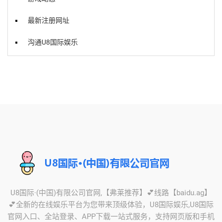
最新注册网址
沟通U8国际娱乐
U8国际·(中国)有限公司官网,【弗莱推荐】💕线路【baidu.ag】
💕全新的在线娱乐平台为您带来顶级体验，U8国际娱乐,U8国际
官网入口、全站登录、APP下载一站式服务，支持网页版和手机