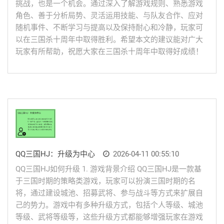
挑战，也是一个机会。通过深入了解游戏规则、熟悉游戏
角色、善于分析局势、灵活运用技能、与队友合作、应对
随机事件、不断学习与提高以及保持耐心和冷静，玩家可
以在三国杀十周年中取得胜利。希望本文的建议能对广大
玩家有所帮助，祝愿大家在三国杀十周年中取得好成绩！
QQ三国HJ：升级为中心
2026-04-11 00:55:10
QQ三国HJ如何升级 1. 游戏背景介绍 QQ三国HJ是一款基
于三国时期的策略类游戏，玩家可以扮演三国时期的名
将，通过建设城池、招募武将、参与战斗等方式来扩展自
己的势力。游戏中有多种升级方式，包括个人等级、城池
等级、武将等级等，这些升级方式都能够增强玩家在游戏