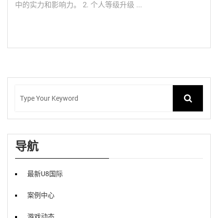
中的实力和影响力。 2. 个人等级升级 ...
导航
最新U8国际
案例中心
游戏动态