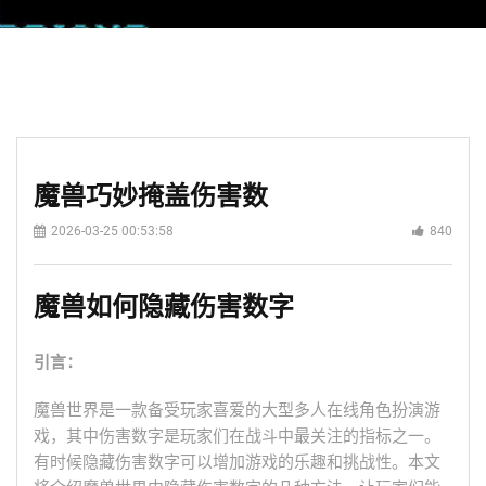
魔兽巧妙掩盖伤害数
2026-03-25 00:53:58
840
魔兽如何隐藏伤害数字
引言：
魔兽世界是一款备受玩家喜爱的大型多人在线角色扮演游
戏，其中伤害数字是玩家们在战斗中最关注的指标之一。
有时候隐藏伤害数字可以增加游戏的乐趣和挑战性。本文