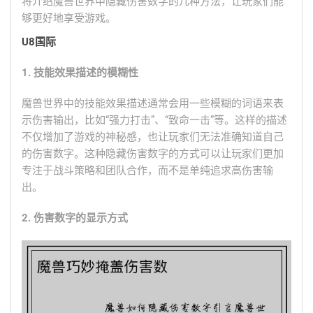
将介绍魔兽世界中隐藏伤害数字的几种方法，让玩家们能
够更好地享受游戏。
U8国际
1. 技能效果描述的模糊性
魔兽世界中的技能效果描述通常会用一些模糊的词语来表
示伤害输出，比如“强力打击”、“致命一击”等。这样的描述
不仅增加了游戏的神秘感，也让玩家们无法准确知道自己
的伤害数字。这种隐藏伤害数字的方式可以让玩家们更加
专注于战斗策略和团队合作，而不是单纯追求高伤害输
出。
2. 伤害数字的显示方式