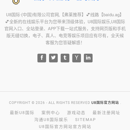
U8国际·(中国)有限公司官网,【弗莱推荐】💕线路【baidu.ag】
💕全新的在线娱乐平台为您带来顶级体验，U8国际娱乐,U8国际
官网入口、全站登录、APP下载一站式服务，支持网页版和手机
版无缝切换，电子、真人、电竞等娱乐项目应有尽有，全天候
客服为您答疑解惑！
COPYRIGHT © 2026 - ALL RIGHTS RESERVED
U8国际官方网站
.
最新U8国际
案例中心
游戏动态
最新注册网址
沟通U8国际娱乐
SITEMAP
U8国际官方网站官方网站