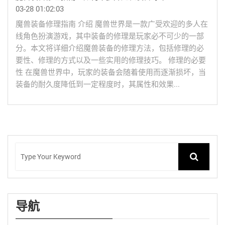
03-28 01:02:03
魔兽装备修理指南 介绍 魔兽世界是一款广受欢迎的多人在
线角色扮演游戏，其中装备的修理是玩家必不可少的一部
分。本文将详细介绍魔兽装备的修理方法，包括修理的必
要性、修理的方式以及一些实用的修理技巧。 修理的必要
性 在魔兽世界中，玩家的装备会随着使用而逐渐损坏，当
装备的耐久度降低到一定程度时，其属性和效果...
导航