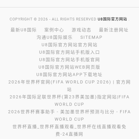
COPYRIGHT © 2026 - ALL RIGHTS RESERVED
U8国际官方网站
.
最新U8国际
案例中心
游戏动态
最新注册网址
沟通U8国际娱乐
SITEMAP
U8国际官方网站官方网站
U8国际官方网站手机版入口
U8国际官方网站手机版官网
U8国际官方网站WEB网页版
U8国际官方网站APP下载地址
2026年世界杯官网(FIFA WORLD CUP 2026) | 官方网
站
2026年国际足联世界杯(第23界美加墨)指定网站|FIFA
WORLD CUP
2026世界杯赛事助手 - 美加墨世界杯预测与比分 - FIFA
WORLD CUP
世界杯直播_世界杯直播观看_世界杯在线直播观看免
费-24直播网