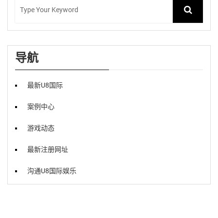
导航
最新U8国际
案例中心
游戏动态
最新注册网址
沟通U8国际娱乐