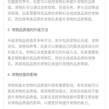
在魔兽世界中，玩家可以使用宠物石来提升宠物的品质
值。宠物石可以通过击败怪物、完成任务、参与活动等途
径获得。玩家需要将低品质的宠物石合成成高品质的宠物
石，然后使用高品质的宠物石来提升宠物的品质等级。
5. 宠物品质值的升级方法
升级宠物品质值有多种方法，其中包括宠物石合成、宠物
进化、宠物培养等。玩家可以根据自己的需求选择适合的
升级方法。宠物石合成是最常见的升级方法，玩家需要收
集足够数量的低品质宠物石，然后合成成高品质的宠物
石，再使用高品质的宠物石来提升宠物的品质等级。
6. 宠物技能的影响
宠物技能对宠物的品质值升级有重要影响。有些技能可以
提高宠物的品质值，使宠物更加强大；而有些技能则不能
提升宠物的品质值。玩家在选择宠物技能时需要注意技能
对宠物品质值的影响，以便更好地提升宠物的能力。