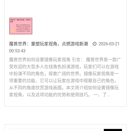
魔兽世界：重塑玩家视角，点燃游戏新潮
2026-03-21
00:53:43
魔兽世界如何设置镜像玩家视角 引言： 魔兽世界是一款广
受欢迎的大型多人在线角色扮演游戏，玩家们可以在游戏
中扮演不同的角色，探索广阔的世界。镜像玩家视角是一
项重要的功能，它可以让玩家在游戏中观察自己的角色，
从不同的角度欣赏游戏画面。本文将介绍如何设置镜像玩
家视角，以及这项功能的优势和使用技巧。 一、了...